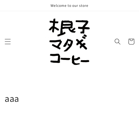
コンテ
Welcome to our store
ンツに
進む
カ
ー
ト
aaa